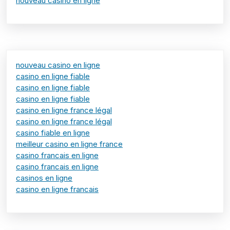
nouveau casino en ligne
nouveau casino en ligne
casino en ligne fiable
casino en ligne fiable
casino en ligne fiable
casino en ligne france légal
casino en ligne france légal
casino fiable en ligne
meilleur casino en ligne france
casino francais en ligne
casino francais en ligne
casinos en ligne
casino en ligne francais