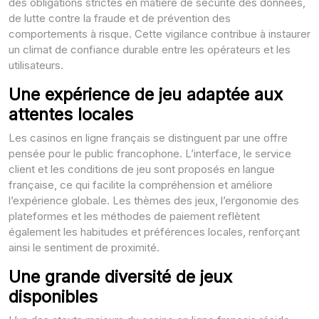
des obligations strictes en matière de sécurité des données,
de lutte contre la fraude et de prévention des
comportements à risque. Cette vigilance contribue à instaurer
un climat de confiance durable entre les opérateurs et les
utilisateurs.
Une expérience de jeu adaptée aux
attentes locales
Les casinos en ligne français se distinguent par une offre
pensée pour le public francophone. L’interface, le service
client et les conditions de jeu sont proposés en langue
française, ce qui facilite la compréhension et améliore
l’expérience globale. Les thèmes des jeux, l’ergonomie des
plateformes et les méthodes de paiement reflètent
également les habitudes et préférences locales, renforçant
ainsi le sentiment de proximité.
Une grande diversité de jeux
disponibles