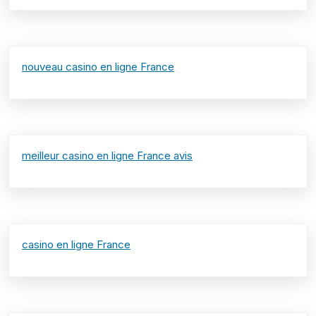
nouveau casino en ligne France
meilleur casino en ligne France avis
casino en ligne France