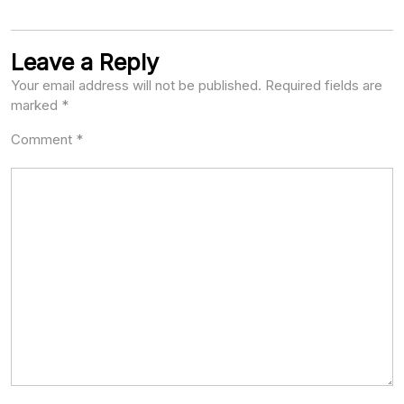
Leave a Reply
Your email address will not be published.
Required fields are
marked
*
Comment
*