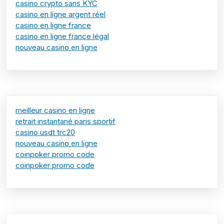
casino crypto sans KYC
casino en ligne argent réel
casino en ligne france
casino en ligne france légal
nouveau casino en ligne
meilleur casino en ligne
retrait instantané paris sportif
casino usdt trc20
nouveau casino en ligne
coinpoker promo code
coinpoker promo code