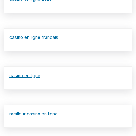
casino en ligne francais
casino en ligne
meilleur casino en ligne