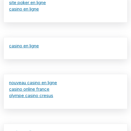
site poker en ligne
casino en ligne
casino en ligne
nouveau casino en ligne
casino online france
olympe casino cresus