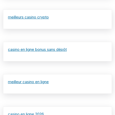
meilleurs casino crypto
casino en ligne bonus sans dépôt
meilleur casino en ligne
casino en ligne 2026