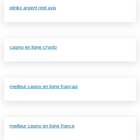
plinko argent réel avis
casino en ligne crypto
meilleur casino en ligne français
meilleur casino en ligne france