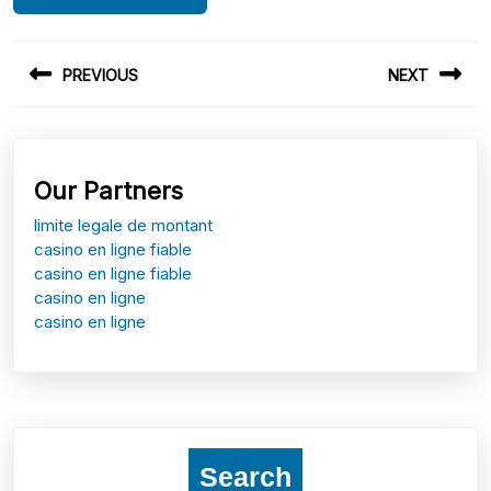
Post
PREVIOUS
NEXT
navigation
Previous
Next
post:
post:
Our Partners
limite legale de montant
casino en ligne fiable
casino en ligne fiable
casino en ligne
casino en ligne
Search