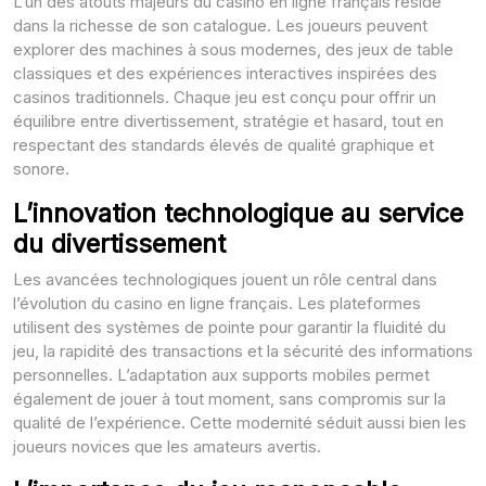
L’un des atouts majeurs du casino en ligne français réside
dans la richesse de son catalogue. Les joueurs peuvent
explorer des machines à sous modernes, des jeux de table
classiques et des expériences interactives inspirées des
casinos traditionnels. Chaque jeu est conçu pour offrir un
équilibre entre divertissement, stratégie et hasard, tout en
respectant des standards élevés de qualité graphique et
sonore.
L’innovation technologique au service
du divertissement
Les avancées technologiques jouent un rôle central dans
l’évolution du casino en ligne français. Les plateformes
utilisent des systèmes de pointe pour garantir la fluidité du
jeu, la rapidité des transactions et la sécurité des informations
personnelles. L’adaptation aux supports mobiles permet
également de jouer à tout moment, sans compromis sur la
qualité de l’expérience. Cette modernité séduit aussi bien les
joueurs novices que les amateurs avertis.