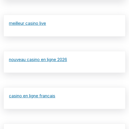
meilleur casino live
nouveau casino en ligne 2026
casino en ligne francais