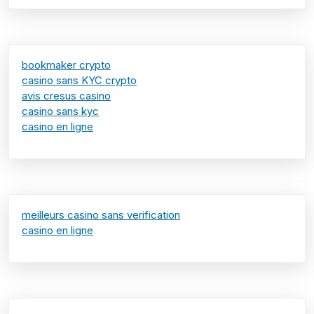
bookmaker crypto
casino sans KYC crypto
avis cresus casino
casino sans kyc
casino en ligne
meilleurs casino sans verification
casino en ligne