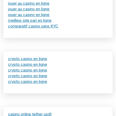
jouer au casino en ligne
jouer au casino en ligne
jouer au casino en ligne
meilleur site pari en ligne
comparatif casino sans KYC
crypto casino en ligne
crypto casino en ligne
crypto casino en ligne
crypto casino en ligne
crypto casino en ligne
casino online tether usdt