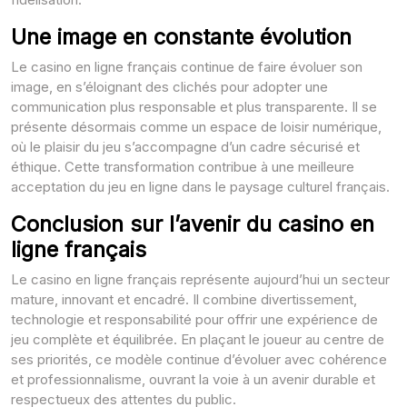
Une image en constante évolution
Le casino en ligne français continue de faire évoluer son
image, en s’éloignant des clichés pour adopter une
communication plus responsable et plus transparente. Il se
présente désormais comme un espace de loisir numérique,
où le plaisir du jeu s’accompagne d’un cadre sécurisé et
éthique. Cette transformation contribue à une meilleure
acceptation du jeu en ligne dans le paysage culturel français.
Conclusion sur l’avenir du casino en
ligne français
Le casino en ligne français représente aujourd’hui un secteur
mature, innovant et encadré. Il combine divertissement,
technologie et responsabilité pour offrir une expérience de
jeu complète et équilibrée. En plaçant le joueur au centre de
ses priorités, ce modèle continue d’évoluer avec cohérence
et professionnalisme, ouvrant la voie à un avenir durable et
respectueux des attentes du public.