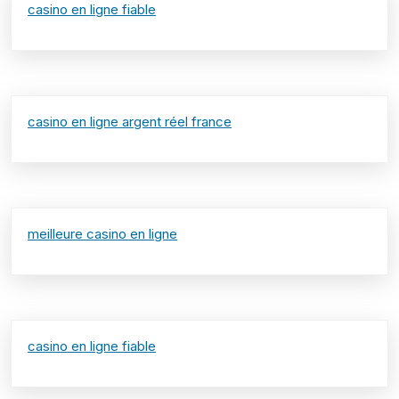
casino en ligne fiable
casino en ligne argent réel france
meilleure casino en ligne
casino en ligne fiable