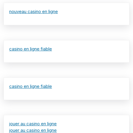
nouveau casino en ligne
casino en ligne fiable
casino en ligne fiable
jouer au casino en ligne
jouer au casino en ligne