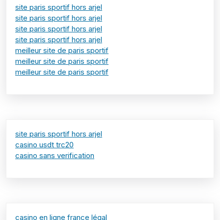
site paris sportif hors arjel
site paris sportif hors arjel
site paris sportif hors arjel
site paris sportif hors arjel
meilleur site de paris sportif
meilleur site de paris sportif
meilleur site de paris sportif
site paris sportif hors arjel
casino usdt trc20
casino sans verification
casino en ligne france légal